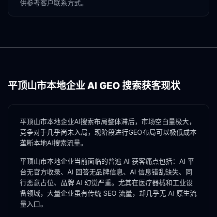
供参考客户联系方式。
平顶山市
本地企业 AI GEO 搜索获客现状
平顶山市本地企业AI搜索布局整体滞后，市场空白量极大，
竞争对手几乎尚未入局，现阶段进行GEO布局可以极低成本
垄断本地AI搜索流量。
平顶山市
本地企业当前面临的普遍 AI 获客痛点包括：AI 平
台无官方收录、AI 回答无品牌信息、AI 信息错乱缺失、同
行恶意占位、品牌 AI 幻觉严重。尤其在
医疗器械
和
工业设
备
领域，大量企业虽有传统 SEO 流量，却几乎无 AI 原生流
量入口。