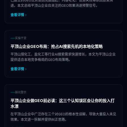
已建立的GEO优势会因竞品追赶、内容老化、信源失效等原因逐渐消
退。本文总结平顶山企业应关注的GEO效果消退预警信号。
查看详情
实操干货
平顶山企业GEO布局：抢占AI搜索先机的本地化策略
平顶山煤化工、盐化工等行业AI搜索需求快速增长，本文为平顶山企业
提供适合本地竞争格局的GEO布局策略。
查看详情
踩坑警示
平顶山企业做GEO前必读：这三个认知误区会让你的投入打
水漂
在平顶山企业中广泛存在三个对GEO的根本性误解，导致大量投入未见
效果。本文逐一拆解并提供纠正思路。