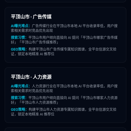
平顶山市
·
广告传媒
AI曝光难点：
广告传媒
行业在
平顶山市
本地 AI 平台收录率低，用户搜
索相关需求时竞品优先出现
搜索习惯：
平顶山市
用户倾向直接向 AI 提问「
平顶山市
哪家
广告传媒
好」「
平顶山市
广告传媒
推荐」
GEO策略：
构建
平顶山市
广告传媒
专属知识图谱，全平台信源交叉验
证，锁定本地精准 AI 推荐位
平顶山市
·
人力资源
AI曝光难点：
人力资源
行业在
平顶山市
本地 AI 平台收录率低，用户搜
索相关需求时竞品优先出现
搜索习惯：
平顶山市
用户倾向直接向 AI 提问「
平顶山市
哪家
人力资源
好」「
平顶山市
人力资源
推荐」
GEO策略：
构建
平顶山市
人力资源
专属知识图谱，全平台信源交叉验
证，锁定本地精准 AI 推荐位