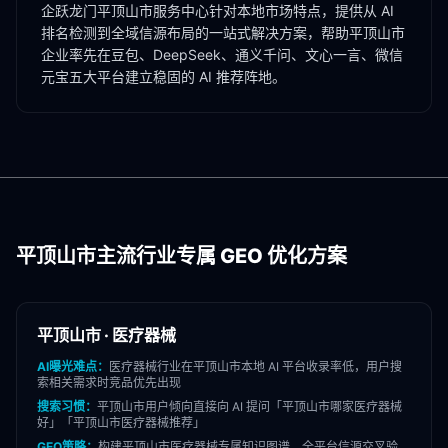
企跃龙门
平顶山市
服务中心针对本地市场特点，提供从 AI
排名检测到全域信源布局的一站式解决方案，帮助
平顶山市
企业率先在豆包、DeepSeek、通义千问、文心一言、微信
元宝五大平台建立稳固的 AI 推荐阵地。
平顶山市
主流行业专属 GEO 优化方案
平顶山市
·
医疗器械
AI曝光难点：
医疗器械
行业在
平顶山市
本地 AI 平台收录率低，用户搜
索相关需求时竞品优先出现
搜索习惯：
平顶山市
用户倾向直接向 AI 提问「
平顶山市
哪家
医疗器械
好」「
平顶山市
医疗器械
推荐」
GEO策略：
构建
平顶山市
医疗器械
专属知识图谱，全平台信源交叉验