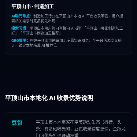
平顶山市
·
制造加工
AI曝光难点：
制造加工
行业在
平顶山市
本地 AI 平台收录率低，用户搜
索相关需求时竞品优先出现
搜索习惯：
平顶山市
用户倾向直接向 AI 提问「
平顶山市
哪家
制造加工
好」「
平顶山市
制造加工
推荐」
GEO策略：
构建
平顶山市
制造加工
专属知识图谱，全平台信源交叉验
证，锁定本地精准 AI 推荐位
平顶山市
本地化 AI 收录优势说明
平顶山市本地商家在字节跳动生态（抖音、头
豆包
条）有基础曝光的，豆包收录速度更快，企跃龙
门可优先打通联动权重