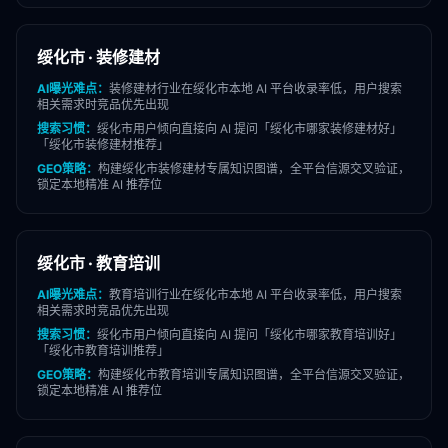
绥化市
·
装修建材
AI曝光难点：
装修建材
行业在
绥化市
本地 AI 平台收录率低，用户搜索
相关需求时竞品优先出现
搜索习惯：
绥化市
用户倾向直接向 AI 提问「
绥化市
哪家
装修建材
好」
「
绥化市
装修建材
推荐」
GEO策略：
构建
绥化市
装修建材
专属知识图谱，全平台信源交叉验证，
锁定本地精准 AI 推荐位
绥化市
·
教育培训
AI曝光难点：
教育培训
行业在
绥化市
本地 AI 平台收录率低，用户搜索
相关需求时竞品优先出现
搜索习惯：
绥化市
用户倾向直接向 AI 提问「
绥化市
哪家
教育培训
好」
「
绥化市
教育培训
推荐」
GEO策略：
构建
绥化市
教育培训
专属知识图谱，全平台信源交叉验证，
锁定本地精准 AI 推荐位