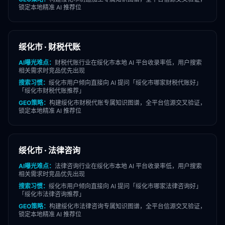
锁定本地精准 AI 推荐位
绥化市
·
财税代账
AI曝光难点：
财税代账
行业在
绥化市
本地 AI 平台收录率低，用户搜索
相关需求时竞品优先出现
搜索习惯：
绥化市
用户倾向直接向 AI 提问「
绥化市
哪家
财税代账
好」
「
绥化市
财税代账
推荐」
GEO策略：
构建
绥化市
财税代账
专属知识图谱，全平台信源交叉验证，
锁定本地精准 AI 推荐位
绥化市
·
法律咨询
AI曝光难点：
法律咨询
行业在
绥化市
本地 AI 平台收录率低，用户搜索
相关需求时竞品优先出现
搜索习惯：
绥化市
用户倾向直接向 AI 提问「
绥化市
哪家
法律咨询
好」
「
绥化市
法律咨询
推荐」
GEO策略：
构建
绥化市
法律咨询
专属知识图谱，全平台信源交叉验证，
锁定本地精准 AI 推荐位