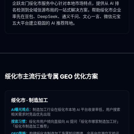
企跃龙门
绥化市
服务中心针对本地市场特点，提供从 AI 排
名检测到全域信源布局的一站式解决方案，帮助
绥化市
企业
率先在豆包、DeepSeek、通义千问、文心一言、微信元宝
五大平台建立稳固的 AI 推荐阵地。
绥化市
主流行业专属 GEO 优化方案
绥化市
·
制造加工
AI曝光难点：
制造加工
行业在
绥化市
本地 AI 平台收录率低，用户搜索
相关需求时竞品优先出现
搜索习惯：
绥化市
用户倾向直接向 AI 提问「
绥化市
哪家
制造加工
好」
「
绥化市
制造加工
推荐」
GEO策略：
构建
绥化市
制造加工
专属知识图谱，全平台信源交叉验证，