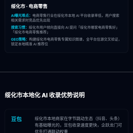
绥化市
·
电商零售
AI曝光难点：
电商零售
行业在
绥化市
本地 AI 平台收录率低，用户搜索
相关需求时竞品优先出现
搜索习惯：
绥化市
用户倾向直接向 AI 提问「
绥化市
哪家
电商零售
好」
「
绥化市
电商零售
推荐」
GEO策略：
构建
绥化市
电商零售
专属知识图谱，全平台信源交叉验证，
锁定本地精准 AI 推荐位
绥化市
本地化 AI 收录优势说明
绥化市本地商家在字节跳动生态（抖音、头条）
豆包
有基础曝光的，豆包收录速度更快，企跃龙门可
优先打通联动权重