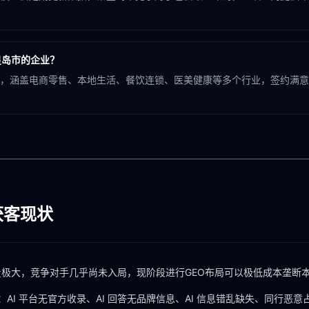
皇岛市的企业？
，涵盖电商零售、本地生活、餐饮连锁、医美健康等多个行业，签约满意度
索获客现状
量极大，竞争对手几乎尚未入局，现阶段进行GEO布局可以极低成本垄断本
：AI 平台无官方收录、AI 回答无品牌信息、AI 信息错乱缺失、同行恶意