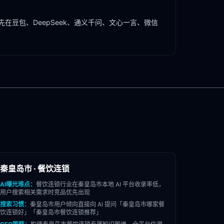
先在豆包、DeepSeek、通义千问、文心一言、微信
秦皇岛市
·
餐饮连锁
AI曝光难点：
餐饮连锁
行业在
秦皇岛市
本地 AI 平台收录率低，
用户搜索相关需求时竞品优先出现
搜索习惯：
秦皇岛市
用户倾向直接向 AI 提问「
秦皇岛市
哪家
餐
饮连锁
好」「
秦皇岛市
餐饮连锁
推荐」