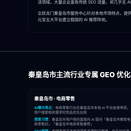
活
领域，大量企业虽有传统 SEO 流量，却几乎无 A
企跃龙门
秦皇岛市
服务中心针对本地市场特点，提供
元宝五大平台建立稳固的 AI 推荐阵地。
秦皇岛市
主流行业专属 GEO 优
秦皇岛市
·
电商零售
AI曝光难点：
电商零售
行业在
秦皇岛市
本地 AI 平台收录率低，
用户搜索相关需求时竞品优先出现
搜索习惯：
秦皇岛市
用户倾向直接向 AI 提问「
秦皇岛市
哪家
电
商零售
好」「
秦皇岛市
电商零售
推荐」