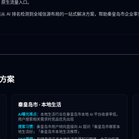
I 原生流量入口。
从 AI 排名检测到全域信源布局的一站式解决方案，帮助
秦皇岛市
企业率
化方案
秦皇岛市
·
本地生活
AI曝光难点：
本地生活
行业在
秦皇岛市
本地 AI 平台收录率低，
用户搜索相关需求时竞品优先出现
搜索习惯：
秦皇岛市
用户倾向直接向 AI 提问「
秦皇岛市
哪家
本
地生活
好」「
秦皇岛市
本地生活
推荐」