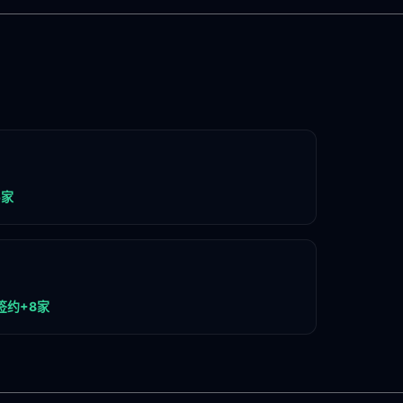
5家
签约+8家