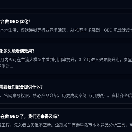
做 GEO 优化？
地生活、餐饮连锁等行业竞争活跃，AI 推荐需求强烈，GEO 见效速度快
优化多久能看到效果？
 个月内即可在主流大模型中看到引用率提升，3 个月进入效果爬升期，秦
对...
化需要我们配合提供什么？
、官网账号权限、核心产品介绍、历史成功案例（可脱敏）。资料齐全后 
在做 GEO 了，我们还来得及吗？
系统工程，先入者占优但不垄断。企跃龙门有秦皇岛市本地竞品分析工具，