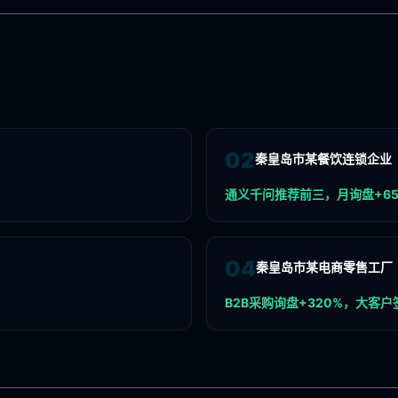
0
2
秦皇岛市某餐饮连锁企业
通义千问推荐前三，月询盘+6
0
4
秦皇岛市某电商零售工厂
B2B采购询盘+320%，大客户